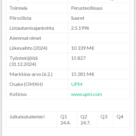
Toimiala
Perusteollisuus
Pörssilista
Suuret
Listautumisajankohta
2.5.1996
Aiemmat nimet
Liikevaihto
(2024)
10 339 M€
Työntekijöitä
15 827
(31.12.2024)
Markkina-arvo
(6.2.)
15 281 M€
Osake (OMXH)
UPM
Kotisivu
www.upm.com
Julkaisukalenteri
Q1
Q2
Q3
Q4
24.4.
24.7.