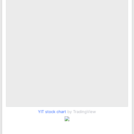
YIT stock chart
by TradingView