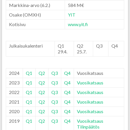
Markkina-arvo
(6.2.)
584 M€
Osake (OMXH)
YIT
Kotisivu
www.yit.fi
Julkaisukalenteri
Q1
Q2
Q3
Q4
29.4.
25.7.
2024
Q1
Q2
Q3
Q4
Vuosikatsaus
2023
Q1
Q2
Q3
Q4
Vuosikatsaus
2022
Q1
Q2
Q3
Q4
Vuosikatsaus
2021
Q1
Q2
Q3
Q4
Vuosikatsaus
2020
Q1
Q2
Q3
Q4
Vuosikatsaus
2019
Q1
Q2
Q3
Q4
Vuosikatsaus
Tilinpäätös