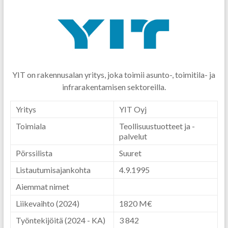
YIT on rakennusalan yritys, joka toimii asunto-, toimitila- ja
infrarakentamisen sektoreilla.
Yritys
YIT Oyj
Toimiala
Teollisuustuotteet ja -
palvelut
Pörssilista
Suuret
Listautumisajankohta
4.9.1995
Aiemmat nimet
Liikevaihto
(2024)
1820 M€
Työntekijöitä
(2024 - KA)
3 842