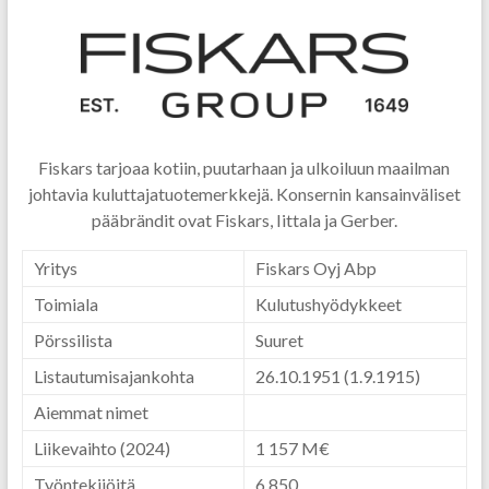
Fiskars tarjoaa kotiin, puutarhaan ja ulkoiluun maailman
johtavia kuluttajatuotemerkkejä. Konsernin kansainväliset
pääbrändit ovat Fiskars, Iittala ja Gerber.
Yritys
Fiskars Oyj Abp
Toimiala
Kulutushyödykkeet
Pörssilista
Suuret
Listautumisajankohta
26.10.1951 (1.9.1915)
Aiemmat nimet
Liikevaihto
(2024)
1 157 M€
Työntekijöitä
6 850