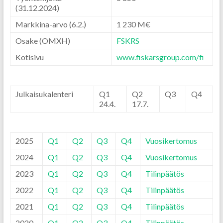
(31.12.2024)
Markkina-arvo
(6.2.)
1 230 M€
Osake (OMXH)
FSKRS
Kotisivu
www.fiskarsgroup.com/fi
Julkaisukalenteri
Q1
Q2
Q3
Q4
24.4.
17.7.
2025
Q1
Q2
Q3
Q4
Vuosikertomus
2024
Q1
Q2
Q3
Q4
Vuosikertomus
2023
Q1
Q2
Q3
Q4
Tilinpäätös
2022
Q1
Q2
Q3
Q4
Tilinpäätös
2021
Q1
Q2
Q3
Q4
Tilinpäätös
2020
Q1
Q2
Q3
Q4
Tilinpäätös