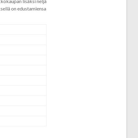
kokaupan lisäksi neljä
ksellä on edustamiensa