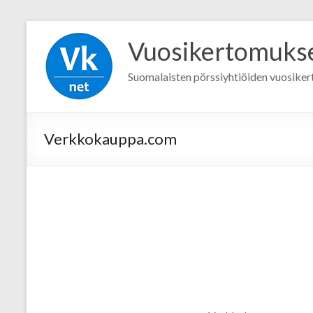
Vuosikertomukse
Suomalaisten pörssiyhtiöiden vuosike
Verkkokauppa.com