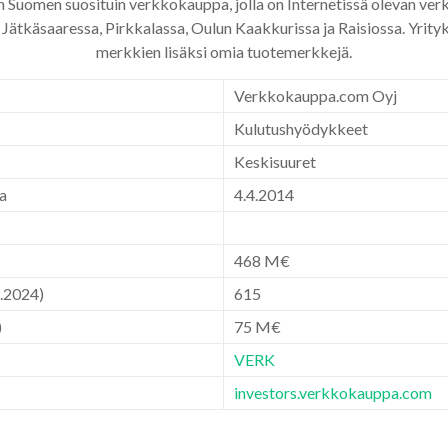
uomen suosituin verkkokauppa, jolla on Internetissä olevan verk
Jätkäsaaressa, Pirkkalassa, Oulun Kaakkurissa ja Raisiossa. Yrity
merkkien lisäksi omia tuotemerkkejä.
Verkkokauppa.com Oyj
Kulutushyödykkeet
Keskisuuret
a
4.4.2014
468 M€
.2024)
615
)
75 M€
VERK
investors.verkkokauppa.com