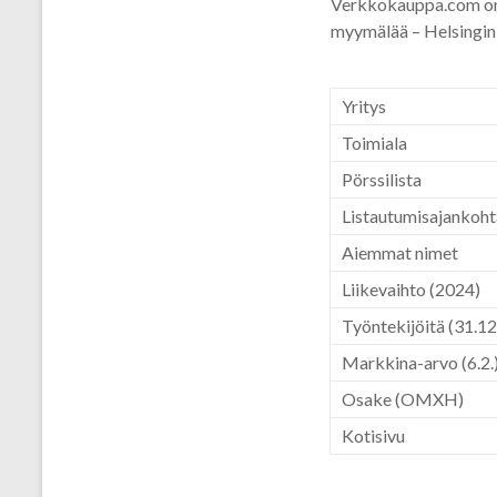
Verkkokauppa.com on S
myymälää – Helsingin 
Yritys
Toimiala
Pörssilista
Listautumisajankoht
Aiemmat nimet
Liikevaihto
(2024)
Työntekijöitä
(31.12
Markkina-arvo
(6.2.
Osake (OMXH)
Kotisivu